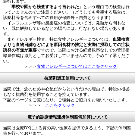
施行します。
「
学校や園から検査するよう言われた
」という理由での検査は行
っていませんのでご注意ください。（どうしても希望する場合は、
診察料等を含めすべての費用が保険外＝自費となります）
インフルエンザ等の感染症の検査については、発熱から間もな
い、既に解熱しているなどの場合には、行なわない場合がありま
す。
またアレルギー検査、特に食物アレルギーについては、
血液検査
よりも食物日誌などによる原因食材の推定と実際に摂取しての症状
誘発の有無が重要
ですので、当院における経過観察なしでの管理指
導票作成は原則としてお受けしていませんので、予めご了承くださ
い。
＞＞＞
食物アレルギーについてはここをクリック
抗菌剤適正使用について
当院では、念のためや心配だからというだけの理由で、特段の根拠
もなく抗菌剤を使用することを控えています。
下記のページをご覧になり、ご理解とご協力をお願いいたします。
＞＞＞
ここをクリック
電子的診療情報連携体制整備加算について
当院は医療DXによる質の高い医療を提供できるよう、下記の体制整
備を行っております。