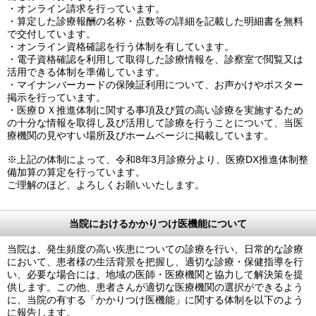
・オンライン請求を行っています。
・算定した診療報酬の名称・点数等の詳細を記載した明細書を無料
で交付しています。
・オンライン資格確認を行う体制を有しています。
・電子資格確認を利用して取得した診療情報を、診察室で閲覧又は
活用できる体制を準備しています。
・マイナンバーカードの保険証利用について、お声かけやポスター
掲示を行っています。
・医療ＤＸ推進体制に関する事項及び質の高い診療を実施するため
の十分な情報を取得し及び活用して診療を行うことについて、当医
療機関の見やすい場所及びホームページに掲載しています。
※上記の体制によって、令和8年3月診療分より、医療DX推進体制整
備加算の算定を行っています。
ご理解のほど、よろしくお願いいたします。
当院におけるかかりつけ医機能について
当院は、発生頻度の高い疾患についての診療を行い、日常的な診療
において、患者様の生活背景を把握し、適切な診療・保健指導を行
い、必要な場合には、地域の医師・医療機関と協力して解決策を提
供します。この他、患者さんが適切な医療機関の選択ができるよう
に、当院の有する「かかりつけ医機能」に関する体制を以下のよう
に報告します。