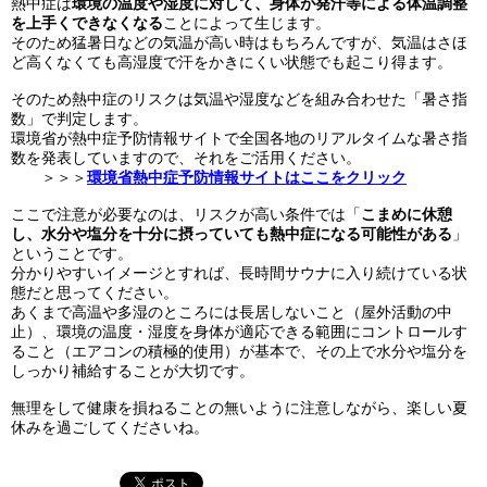
熱中症は
環境の温度や湿度に対して、身体が発汗等による体温調整
を上手くできなくなる
ことによって生じます。
そのため猛暑日などの気温が高い時はもちろんですが、気温はさほ
ど高くなくても高湿度で汗をかきにくい状態でも起こり得ます。
そのため熱中症のリスクは気温や湿度などを組み合わせた「暑さ指
数」で判定します。
環境省が熱中症予防情報サイトで全国各地のリアルタイムな暑さ指
数を発表していますので、それをご活用ください。
＞＞＞
環境省熱中症予防情報サイトはここをクリック
ここで注意が必要なのは、リスクが高い条件では「
こまめに休憩
し、水分や塩分を十分に摂っていても熱中症になる可能性がある
」
ということです。
分かりやすいイメージとすれば、長時間サウナに入り続けている状
態だと思ってください。
あくまで高温や多湿のところには長居しないこと（屋外活動の中
止）、環境の温度・湿度を身体が適応できる範囲にコントロールす
ること（エアコンの積極的使用）が基本で、その上で水分や塩分を
しっかり補給することが大切です。
無理をして健康を損ねることの無いように注意しながら、楽しい夏
休みを過ごしてくださいね。