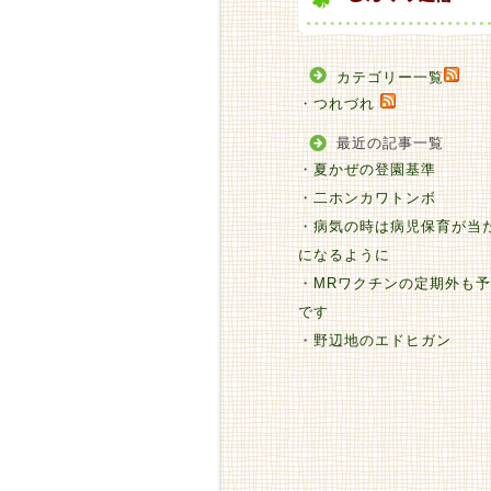
カテゴリー一覧
・
つれづれ
最近の記事一覧
・
夏かぜの登園基準
・
二ホンカワトンボ
・
病気の時は病児保育が当
になるように
・
MRワクチンの定期外も予
です
・
野辺地のエドヒガン