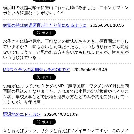
横浜町の吹越烏帽子に登山に行った時にみました。二ホンカワトン
ボという綺麗なトンボです。^-^
病気の時は病児保育が当たり前になるように
2026/05/01 10:56
お子さんに咳や鼻水、下痢などの症状があるとき、保育園はどうし
ていますか？「熱もないし元気だったら、いつも通り行っても問題
ないでしょう？」と思われる方も多いかもしれませんが、皆さんが
いつも預けている...
MRワクチンの定期外も予約OKです
2026/04/08 09:49
供給が止まっていたタケダのMR（麻疹風疹）ワクチンが6月に出荷
再開の見込みとなりました。これまでは小児の定期接種やハイリス
ク者、学校入学などで接種が必要な方などのみ予約を受け付けてい
ましたが、今年は麻...
野辺地のエドヒガン
2026/04/03 11:09
春と言えばサクラ、サクラと言えばソメイヨシノですが、このソメ